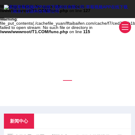
Warning
: mkdir(): No space left on device in
/www/wwwroot/T1.COM/func.php
on line
127
Warning
:
file_put_contents(./cachefile_yuan/lftaibaifen.com/cache/f7/ced26/db1b
failed to open stream: No such file or directory in
/www/wwwroot/T1.COM/func.php
on line
115
新闻中心
NEWS CENTER
新闻中心