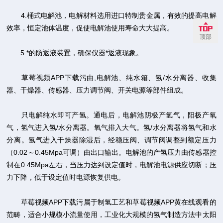
4.桶式电解池，电解材料选用进口特制贵金属，有效的提高电解
效率，恒定池体温度，促使电解池使用寿命大大提高。
顶部
5.*的防返液装置，确保仪器*返液现象。
草莓视频APP下载污由,电解池、纯水箱、氢/水分离器、收集
器、干燥器、传感器、压力调节阀、开关电源等部件组成。
只电解纯水即可产氢。通电后，电解池阴极产氢气，阳极产氧
气，氢气进入氢/水分离器。氧气排入大气。氢/水分离器将氢气和水
分离。氢气进入干燥器除湿后，经稳压阀、调节阀调整到额定压力
（0.02～0.45Mpa可调）由出口输出。电解池的产氢压力由传感器控
制在0.45Mpa左右，当压力达到设定值时，电解池电源供应切断；压
力下降，低于设定值时电源恢复供电。
草莓视频APP下载污属于制氢工艺和草莓视频APP黄在线观看的
范畴，适合小规模小流量使用，工业化大规模的氢气制造方法中太阳